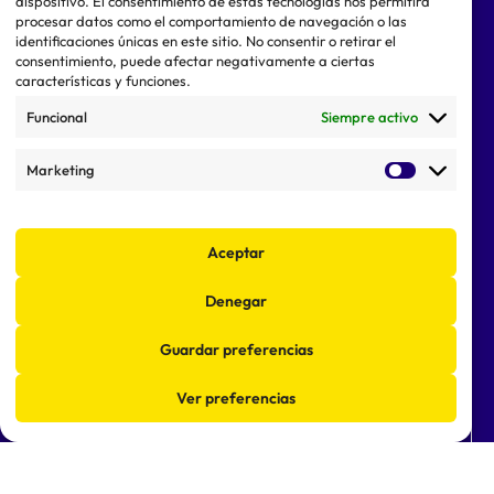
dispositivo. El consentimiento de estas tecnologías nos permitirá
procesar datos como el comportamiento de navegación o las
identificaciones únicas en este sitio. No consentir o retirar el
consentimiento, puede afectar negativamente a ciertas
características y funciones.
Funcional
Siempre activo
Marketing
Fundación Síndrome de Downde Águilas
Aceptar
(FUNDOWN)
Denegar
C. Carlos Marín Menú, 5, 30880 Águilas, Murcia
Guardar preferencias
968 855 565
fundownaguilas@fundown.org
Ver preferencias
Enviar email